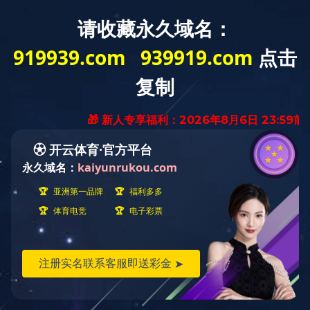
WELCOME TO Tangshan Jinghua Steel Pipe Co.,Ltd.