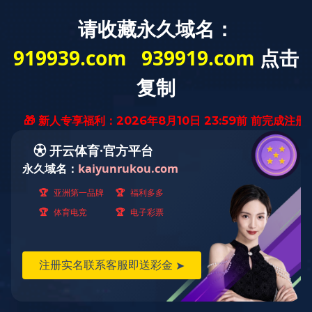
WELCOME TO Tangshan Jinghua Steel Pipe Co.,Ltd.