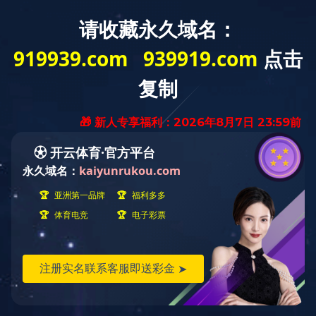
WELCOME TO Tangshan Jinghua Steel Pipe Co.,Ltd.