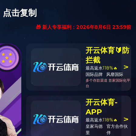
简体中文
|
ENGLISH
与资讯
设备与工艺
工程与业绩
九游(中国)