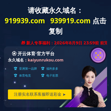
WELCOME TO Tangshan Jinghua Steel Pipe Co.,Ltd.