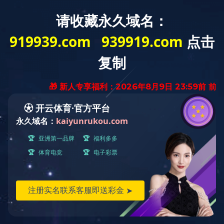
WELCOME TO Tangshan Jinghua Steel Pipe Co.,Ltd.