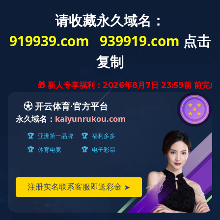
WELCOME TO Tangshan Jinghua Steel Pipe Co.,Ltd.